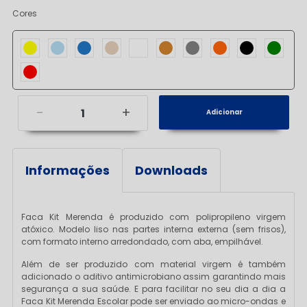
Cores
Amarela
Azul
Azul
Bege
Branca
Caramelo
Cinza
Laranja
Preta
Verde
claro
royal
Vermelha
-
+
Informações
Downloads
Faca Kit Merenda é produzido com polipropileno virgem
atóxico. Modelo liso nas partes interna externa (sem frisos),
com formato interno arredondado, com aba, empilhável.
Além de ser produzido com material virgem é também
adicionado o aditivo antimicrobiano assim garantindo mais
segurança a sua saúde. E para facilitar no seu dia a dia a
Faca Kit Merenda Escolar pode ser enviado ao micro-ondas e