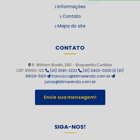
Informações
Contato
Mapa do site
CONTATO
R. William Booth, 265 - Boqueirão Curitiba
CEP: 81650-120
(41) 3081-2222
(41) 3402-0330
(41)
99129-5611
francisco@kitmerenda.com.br
junior@kitmerenda.com.br
Envie sua mensagem!
SIGA-NOS!