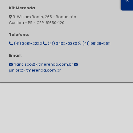
Kit Merenda
R. William Booth, 265 - Boqueirão
Curitiba - PR - CEP: 81650-120
Telefone:
(41) 3081-2222
(41) 3402-0330
(41) 99129-5611
Email:
francisco@kitmerenda.com.br
junior@kitmerenda.com.br