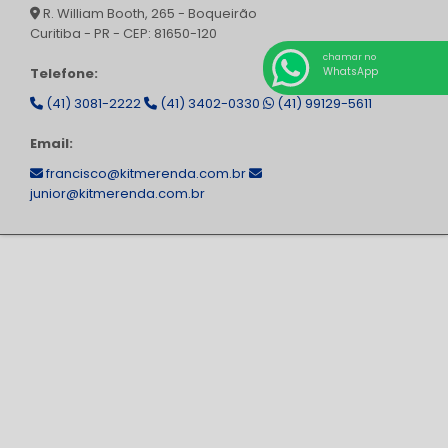
R. William Booth, 265 - Boqueirão
Curitiba - PR - CEP: 81650-120
chamar no
WhatsApp
Telefone:
(41) 3081-2222
(41) 3402-0330
(41) 99129-5611
Email:
francisco@kitmerenda.com.br
junior@kitmerenda.com.br