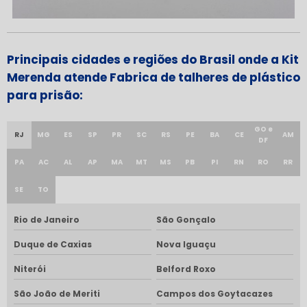
Principais cidades e regiões do Brasil onde a Kit
Merenda atende Fabrica de talheres de plástico
para prisão:
GO e
RJ
MG
ES
SP
PR
SC
RS
PE
BA
CE
AM
DF
PA
AC
AL
AP
MA
MT
MS
PB
PI
RN
RO
RR
SE
TO
Rio de Janeiro
São Gonçalo
Duque de Caxias
Nova Iguaçu
Niterói
Belford Roxo
São João de Meriti
Campos dos Goytacazes