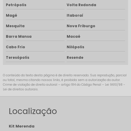
Petrópolis
Volta Redonda
Magé
Itaboraí
Mesquita
Nova Friburgo
Barra Mansa
Macaé
Cabo Frio
Nilópolis
Teresópolis
Resende
O conteúdo do texto desta página é de direito reservado. Sua reprodução, parcial
ou total, mesmo citando nossos links, é proibida sem a autorização do autor.
Crime de violação de direito autoral – artigo 184 do Código Penal –
Lei 9610/98 -
Lei de direitos autorais
.
Localização
Kit Merenda