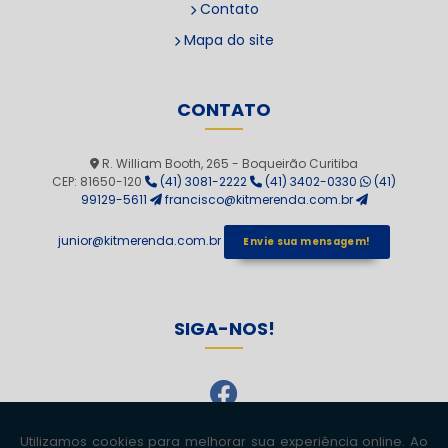
Contato
Mapa do site
CONTATO
R. William Booth, 265 - Boqueirão Curitiba
CEP: 81650-120
(41) 3081-2222
(41) 3402-0330
(41)
99129-5611
francisco@kitmerenda.com.br
junior@kitmerenda.com.br
Envie sua mensagem!
SIGA-NOS!