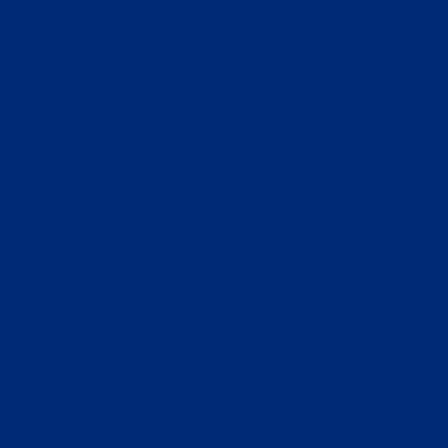
Cumbuca plástica
Fábrica de bande
Fábrica de caneca merenda escolar
Fábrica d
Fábrica de copo plástico
Fábrica de kit
Fábrica de pratos plásticos sp
Fábrica de ta
Fábrica de talheres plástico
Fabricante de caneca plá
Kit escolar merenda prato copo colher de plástico
K
Kit infantil merenda escolar
Kit merenda
Kit 
Kit talher escolar
Marmita de plástico com tam
Prato de plástico duro para merenda escola
Prato fundo plástico infantil merenda escolar
Pra
Prato plástico duro
Prato plástico duro curitiba