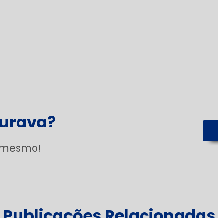
curava?
a mesmo!
Publicações Relacionadas