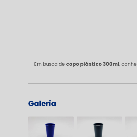
Em busca de
copo plástico 300ml
, conh
Galeria