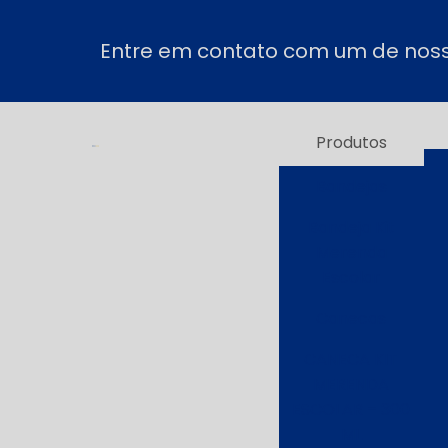
Entre em contato com um de nosso
Produtos
Bandejas
Bandeja Kit
Merenda
Escolar
Canecas
CANECA KIT
MERENDA
ESCOLAR – 300
ML