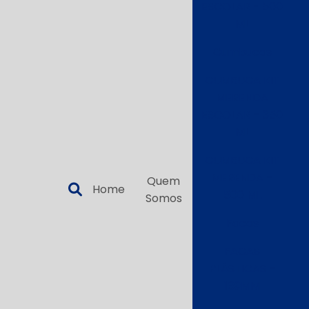
ESCOLAR - 500
ML
Cumbucas
CUMBUCA KIT
MERENDA
ESCOLAR – 350
ML
CUMBUCA KIT
MERENDA –
Quem
Home
500 ML
Somos
Facas
FACAS
PLÁSTICAS –
169MM