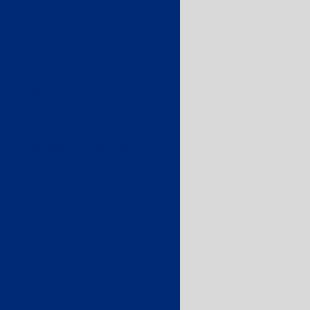
 escolar atacado
material polipropileno
 merenda escolar
neca plástica verde
stico para merenda
olher de plástico escolar
Colher escolar
Copo escolar infantil
ar
Copo para escola
ico merenda
esistentes
Cumbuca escolar