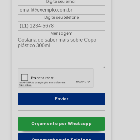
Digite seu email
Digite seu telefone
Mensagem
Orçamento por Whatsapp
Orçamento pelo Telefone