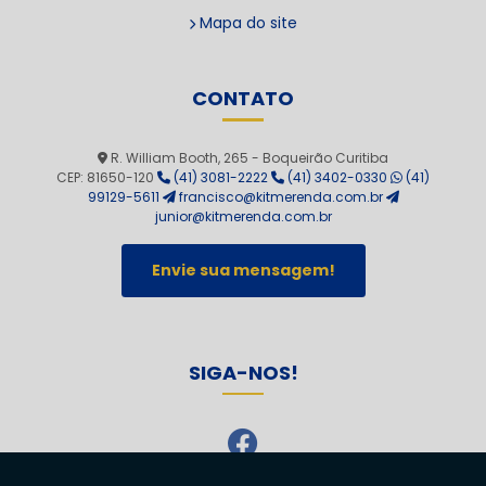
Mapa do site
CONTATO
R. William Booth, 265 - Boqueirão Curitiba
CEP: 81650-120
(41) 3081-2222
(41) 3402-0330
(41)
99129-5611
francisco@kitmerenda.com.br
junior@kitmerenda.com.br
Envie sua mensagem!
SIGA-NOS!