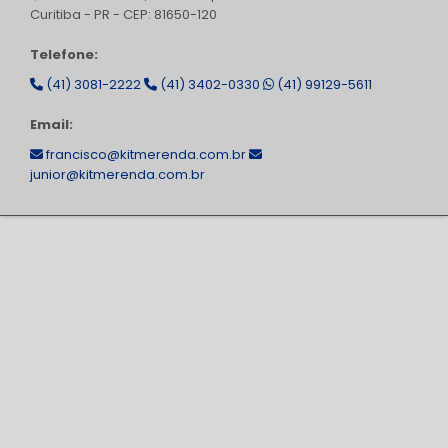
Curitiba - PR - CEP: 81650-120
Telefone:
(41) 3081-2222
(41) 3402-0330
(41) 99129-5611
Email:
francisco@kitmerenda.com.br
junior@kitmerenda.com.br