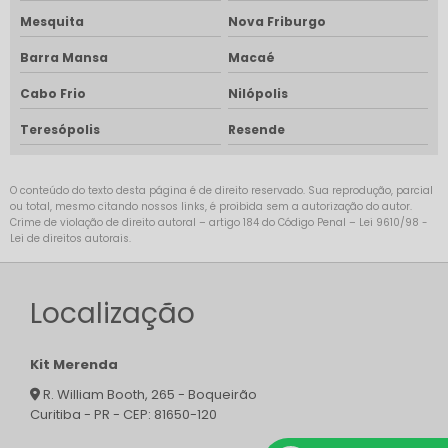
Mesquita
Nova Friburgo
Barra Mansa
Macaé
Cabo Frio
Nilópolis
Teresópolis
Resende
O conteúdo do texto desta página é de direito reservado. Sua reprodução, parcial
ou total, mesmo citando nossos links, é proibida sem a autorização do autor.
Crime de violação de direito autoral – artigo 184 do Código Penal –
Lei 9610/98 -
Lei de direitos autorais
.
Localização
Kit Merenda
R. William Booth, 265 - Boqueirão
Curitiba - PR - CEP: 81650-120