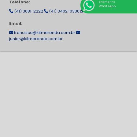
Telefone:
chamar no
WhatsApp
(41) 3081-2222
(41) 3402-0330
(41) 99129-5611
Email:
francisco@kitmerenda.com.br
junior@kitmerenda.com.br