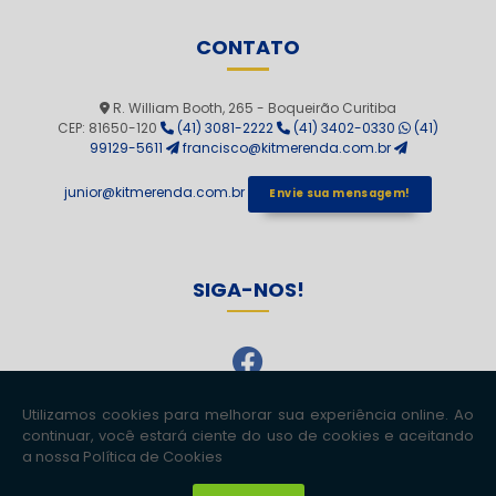
CONTATO
R. William Booth, 265 - Boqueirão Curitiba
CEP: 81650-120
(41) 3081-2222
(41) 3402-0330
(41)
99129-5611
francisco@kitmerenda.com.br
junior@kitmerenda.com.br
Envie sua mensagem!
SIGA-NOS!
Copyright © Kit Merenda. (Lei 9610 de 19/02/1998)