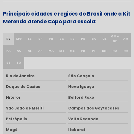
Principais cidades e regiões do Brasil onde a Kit
Merenda atende Copo para escola:
GO e
RJ
MG
ES
SP
PR
SC
RS
PE
BA
CE
AM
DF
PA
AC
AL
AP
MA
MT
MS
PB
PI
RN
RO
RR
SE
TO
Rio de Janeiro
São Gonçalo
Duque de Caxias
Nova Iguaçu
Niterói
Belford Roxo
São João de Meriti
Campos dos Goytacazes
Petrópolis
Volta Redonda
Magé
Itaboraí