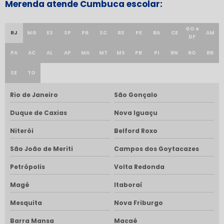
Merenda atende Cumbuca escolar:
GO e
RJ
MG
ES
SP
PR
SC
RS
PE
BA
CE
AM
DF
PA
AC
AL
AP
MA
MT
MS
PB
PI
RN
RO
RR
SE
TO
Rio de Janeiro
São Gonçalo
Duque de Caxias
Nova Iguaçu
Niterói
Belford Roxo
São João de Meriti
Campos dos Goytacazes
Petrópolis
Volta Redonda
Magé
Itaboraí
Mesquita
Nova Friburgo
Barra Mansa
Macaé