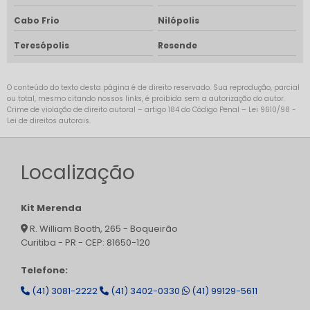
Cabo Frio
Nilópolis
Teresópolis
Resende
O conteúdo do texto desta página é de direito reservado. Sua reprodução, parcial
ou total, mesmo citando nossos links, é proibida sem a autorização do autor.
Crime de violação de direito autoral – artigo 184 do Código Penal –
Lei 9610/98 -
Lei de direitos autorais
.
Localização
Kit Merenda
R. William Booth, 265 - Boqueirão
Curitiba - PR - CEP: 81650-120
Telefone:
(41) 3081-2222
(41) 3402-0330
(41) 99129-5611