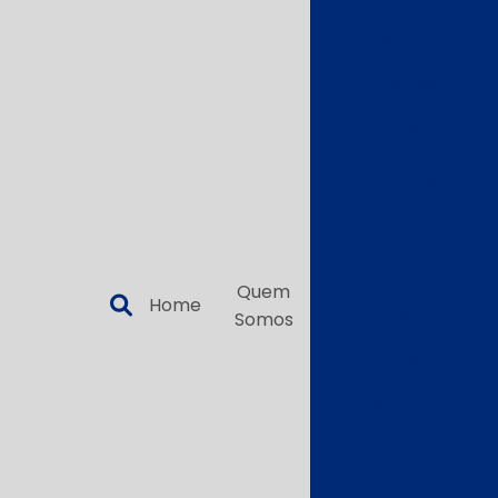
ESCOLAR - 500
ML
Cumbucas
CUMBUCA KIT
MERENDA
ESCOLAR – 350
ML
CUMBUCA KIT
MERENDA –
Quem
Home
500 ML
Somos
Facas
FACAS
PLÁSTICAS –
169MM