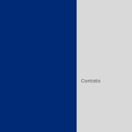
neca merenda escolar
a de copo plástico
pratos plásticos sp
de talheres plástico
lástico escolar
it escolar prato copo colher
merenda escolar plástico
Contato
pa
Prato de merenda
r
Prato escolar
to merenda escolar preço
Prato plástico duro preço