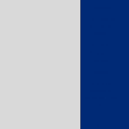
Colheres
COLHERES DE
PLÁSTICO –
169MM
COLHERES DE
PLÁSTICO –
190MM
Copos
COPO KIT
MERENDA
ESCOLAR - 300
ML
COPO KIT
MERENDA