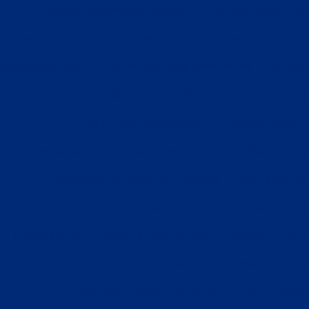
Prato plástico escolar valores
Prato plástico rígi
Pratos de plástico para refeição
Pratos e copos para
Pratos plásticos
Pratos plásticos resistentes
Prende
Prendedor de roupa plástico colorido
Tábua de carne 
Talher plástico escolar
Talheres para 
Utensílios de cozinha para escola
Utensílios de co
Utensílios para merenda escolar
Utensílios d
Utensílios de cozinha de plástico pa
Utensílios de cozinha de plástico para presídio
Prat
Prato para alimentação escolar de plástico
Em
Fabricante de kit merenda
Prato de plá