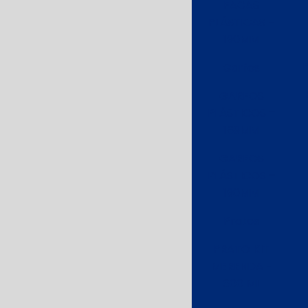
FACAS
PLÁSTICAS –
190MM
Garfos
GARFOS
PLÁSTICOS –
169MM
GARFOS
PLÁSTICOS –
190MM
Pratos
PRATO KIT
MERENDA -
600 ML