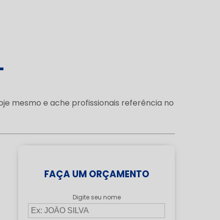
L
hoje mesmo e ache profissionais referência no
FAÇA UM ORÇAMENTO
Digite seu nome