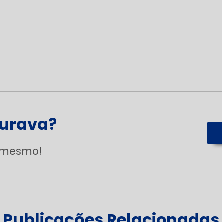
curava?
a mesmo!
Publicações Relacionadas