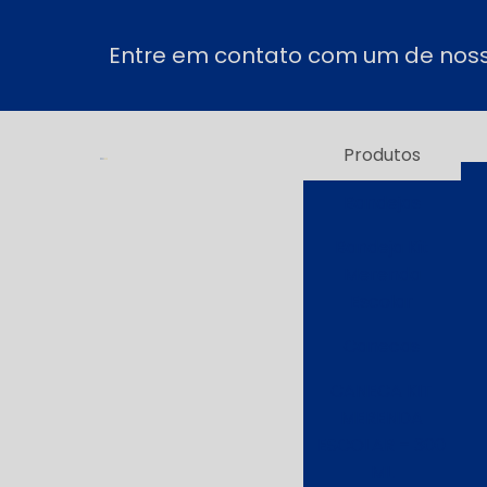
Entre em contato com um de nosso
Produtos
Bandejas
Bandeja Kit
Merenda
Escolar
Canecas
CANECA KIT
MERENDA
ESCOLAR – 300
ML