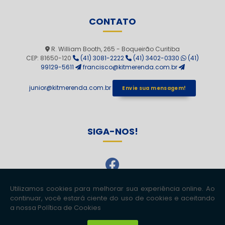
CONTATO
R. William Booth, 265 - Boqueirão Curitiba
CEP: 81650-120
(41) 3081-2222
(41) 3402-0330
(41)
99129-5611
francisco@kitmerenda.com.br
junior@kitmerenda.com.br
Envie sua mensagem!
SIGA-NOS!
Copyright © Kit Merenda. (Lei 9610 de 19/02/1998)