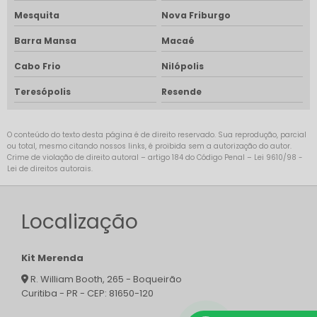
Mesquita
Nova Friburgo
Barra Mansa
Macaé
Cabo Frio
Nilópolis
Teresópolis
Resende
O conteúdo do texto desta página é de direito reservado. Sua reprodução, parcial
ou total, mesmo citando nossos links, é proibida sem a autorização do autor.
Crime de violação de direito autoral – artigo 184 do Código Penal –
Lei 9610/98 -
Lei de direitos autorais
.
Localização
Kit Merenda
R. William Booth, 265 - Boqueirão
Curitiba - PR - CEP: 81650-120