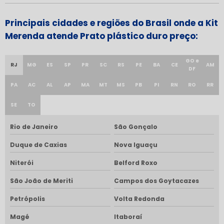
Principais cidades e regiões do Brasil onde a Kit
Merenda atende Prato plástico duro preço:
GO e
RJ
MG
ES
SP
PR
SC
RS
PE
BA
CE
AM
DF
PA
AC
AL
AP
MA
MT
MS
PB
PI
RN
RO
RR
SE
TO
Rio de Janeiro
São Gonçalo
Duque de Caxias
Nova Iguaçu
Niterói
Belford Roxo
São João de Meriti
Campos dos Goytacazes
Petrópolis
Volta Redonda
Magé
Itaboraí