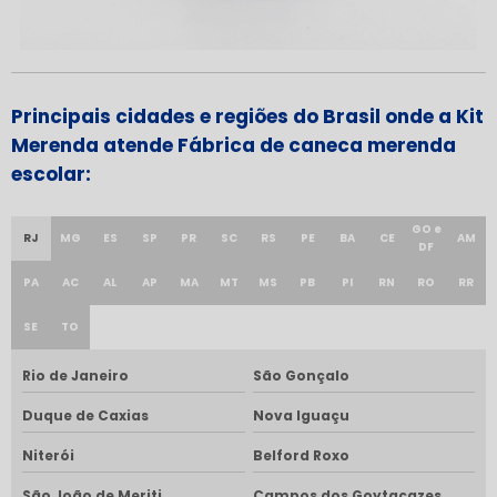
Principais cidades e regiões do Brasil onde a Kit
Merenda atende Fábrica de caneca merenda
escolar:
GO e
RJ
MG
ES
SP
PR
SC
RS
PE
BA
CE
AM
DF
PA
AC
AL
AP
MA
MT
MS
PB
PI
RN
RO
RR
SE
TO
Rio de Janeiro
São Gonçalo
Duque de Caxias
Nova Iguaçu
Niterói
Belford Roxo
São João de Meriti
Campos dos Goytacazes