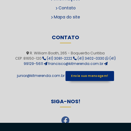
Contato
Mapa do site
CONTATO
R. William Booth, 265 - Boqueirão Curitiba
CEP: 81650-120
(41) 3081-2222
(41) 3402-0330
(41)
99129-5611
francisco@kitmerenda.com.br
junior@kitmerenda.com.br
Envie sua mensagem!
SIGA-NOS!