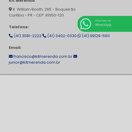
Kit Merenda
R. William Booth, 265 - Boqueirão
Curitiba - PR - CEP: 81650-120
chamar no
WhatsApp
Telefone:
(41) 3081-2222
(41) 3402-0330
(41) 99129-5611
Email:
francisco@kitmerenda.com.br
junior@kitmerenda.com.br