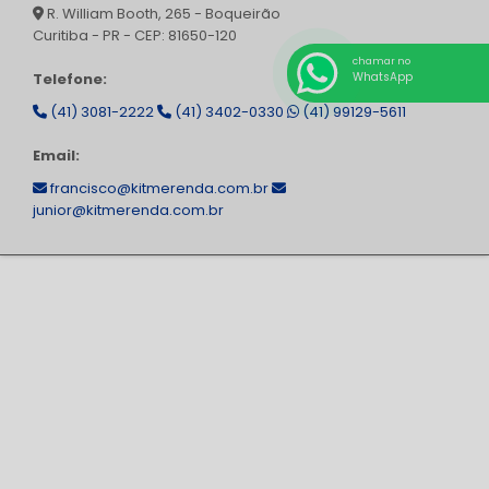
R. William Booth, 265 - Boqueirão
Curitiba - PR - CEP: 81650-120
chamar no
Telefone:
WhatsApp
(41) 3081-2222
(41) 3402-0330
(41) 99129-5611
Email:
francisco@kitmerenda.com.br
junior@kitmerenda.com.br