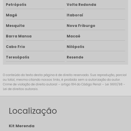
Petrópolis
Volta Redonda
Magé
Itaboraí
Mesquita
Nova Friburgo
Barra Mansa
Macaé
Cabo Frio
Nilópolis
Teresópolis
Resende
O conteúdo do texto desta página é de direito reservado. Sua reprodução, parcial
ou total, mesmo citando nossos links, é proibida sem a autorização do autor.
Crime de violação de direito autoral – artigo 184 do Código Penal –
Lei 9610/98 -
Lei de direitos autorais
.
Localização
Kit Merenda