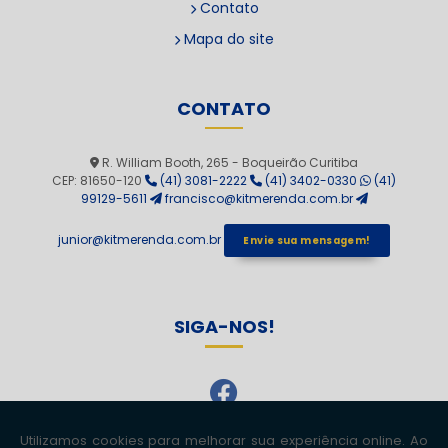
Contato
Mapa do site
CONTATO
R. William Booth, 265 - Boqueirão Curitiba
CEP: 81650-120
(41) 3081-2222
(41) 3402-0330
(41)
99129-5611
francisco@kitmerenda.com.br
junior@kitmerenda.com.br
Envie sua mensagem!
SIGA-NOS!