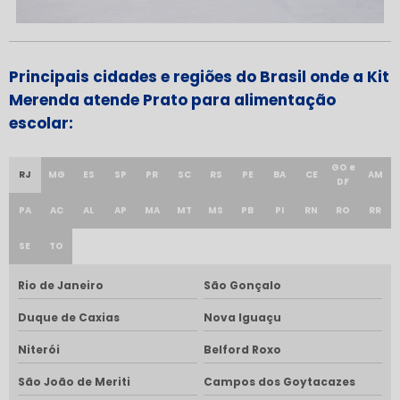
Principais cidades e regiões do Brasil onde a Kit
Merenda atende Prato para alimentação
escolar:
GO e
RJ
MG
ES
SP
PR
SC
RS
PE
BA
CE
AM
DF
PA
AC
AL
AP
MA
MT
MS
PB
PI
RN
RO
RR
SE
TO
Rio de Janeiro
São Gonçalo
Duque de Caxias
Nova Iguaçu
Niterói
Belford Roxo
São João de Meriti
Campos dos Goytacazes