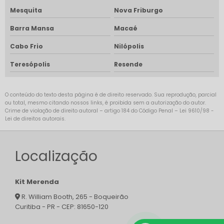
Mesquita
Nova Friburgo
Barra Mansa
Macaé
Cabo Frio
Nilópolis
Teresópolis
Resende
O conteúdo do texto desta página é de direito reservado. Sua reprodução, parcial
ou total, mesmo citando nossos links, é proibida sem a autorização do autor.
Crime de violação de direito autoral – artigo 184 do Código Penal –
Lei 9610/98 -
Lei de direitos autorais
.
Localização
Kit Merenda
R. William Booth, 265 - Boqueirão
Curitiba - PR - CEP: 81650-120