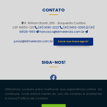
CONTATO
R. William Booth, 265 - Boqueirão Curitiba
CEP: 81650-120
(41) 3081-2222
(41) 3402-0330
(41)
99129-5611
francisco@kitmerenda.com.br
junior@kitmerenda.com.br
Envie sua mensagem!
SIGA-NOS!
Copyright © Kit Merenda. (Lei 9610 de 19/02/1998)