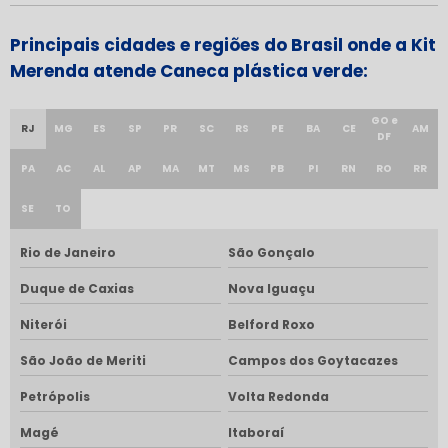
Principais cidades e regiões do Brasil onde a Kit
Merenda atende Caneca plástica verde:
GO e
RJ
MG
ES
SP
PR
SC
RS
PE
BA
CE
AM
DF
PA
AC
AL
AP
MA
MT
MS
PB
PI
RN
RO
RR
SE
TO
Rio de Janeiro
São Gonçalo
Duque de Caxias
Nova Iguaçu
Niterói
Belford Roxo
São João de Meriti
Campos dos Goytacazes
Petrópolis
Volta Redonda
Magé
Itaboraí