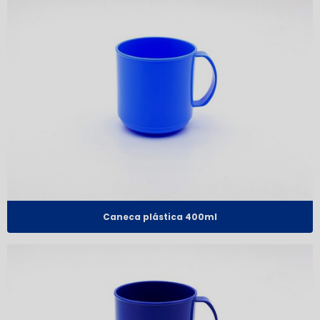
Caneca plástica 400ml