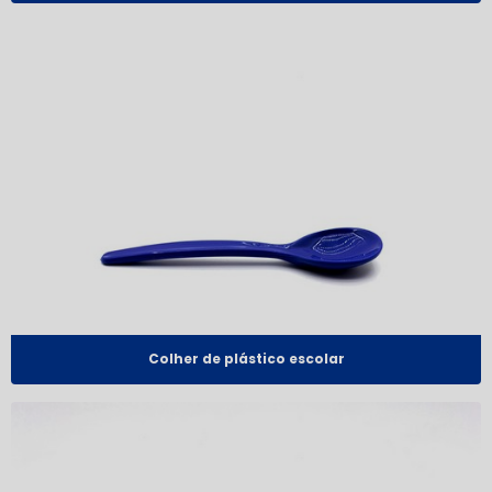
Colher de plástico escolar