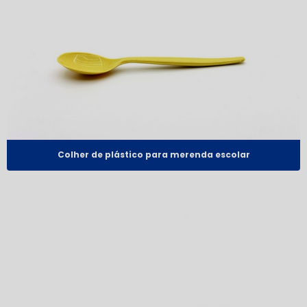
Colher de plástico para merenda escolar