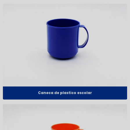
Caneca de plastico escolar