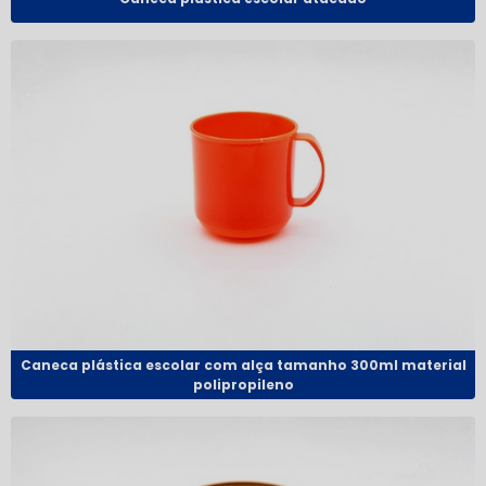
Caneca plástica escolar com alça tamanho 300ml material
polipropileno