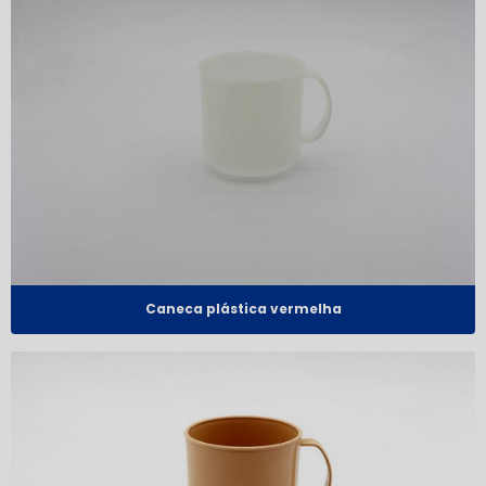
Caneca plástica vermelha